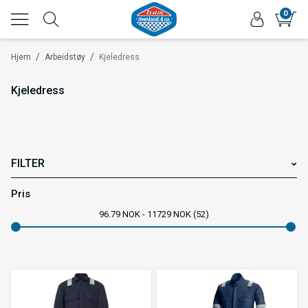
0
/
/
Hjem
Arbeidstøy
Kjeledress
Kjeledress
FILTER
Kjønn
Pris
96.79
NOK
11729
NOK
52
Varemerke
Farge