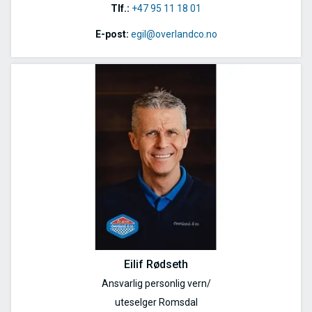
Tlf.:
+47 95 11 18 01
E-post:
egil@overlandco.no
Eilif Rødseth
Ansvarlig personlig vern/
uteselger Romsdal