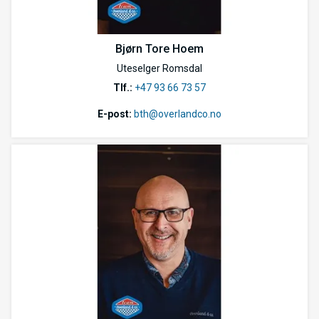
Bjørn Tore Hoem
Uteselger Romsdal
Tlf.:
+47 93 66 73 57
E-post:
bth@overlandco.no