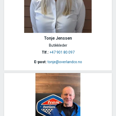
Tonje Jenssen
Butikkleder
Tlf.:
+47 901 80 097
E-post:
tonje@overlandco.no