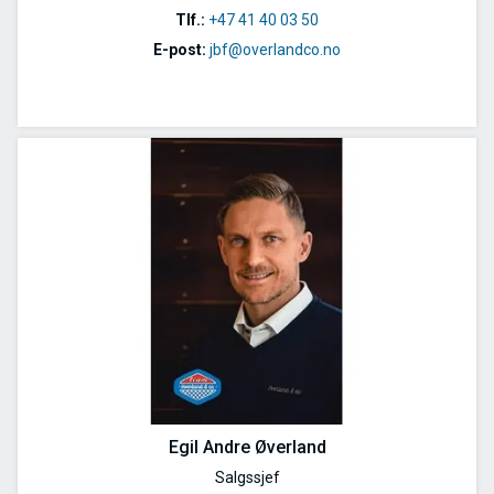
Tlf.:
+47 41 40 03 50
E-post:
jbf@overlandco.no
Egil Andre Øverland
Salgssjef