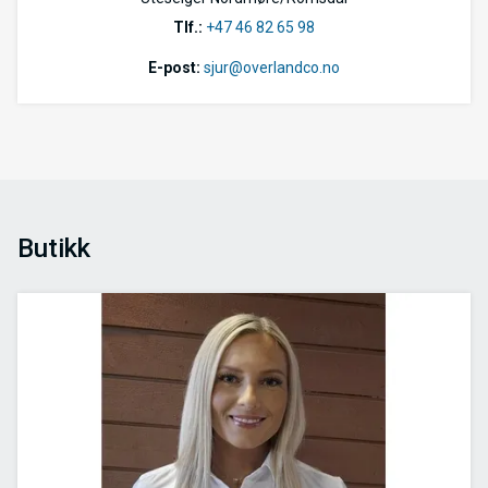
Tlf.:
+47 46 82 65 98
E-post:
sjur@overlandco.no
Butikk