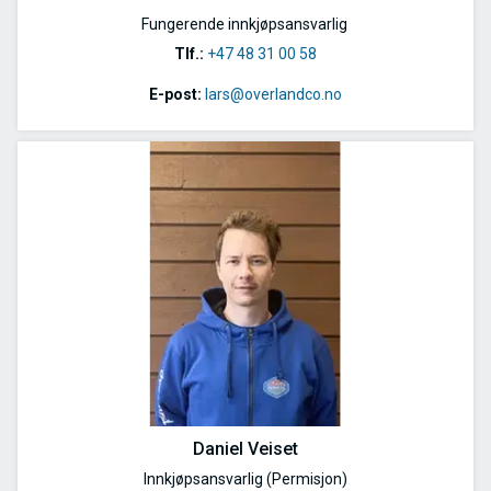
Fungerende innkjøpsansvarlig
Tlf.:
+47 48 31 00 58
E-post:
lars@overlandco.no
Daniel Veiset
Innkjøpsansvarlig (Permisjon)