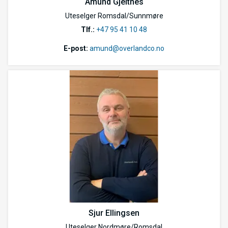
Amund Gjeitnes
Uteselger Romsdal/Sunnmøre
Tlf.:
+47 95 41 10 48
E-post:
amund@overlandco.no
Sjur Ellingsen
Uteselger Nordmøre/Romsdal