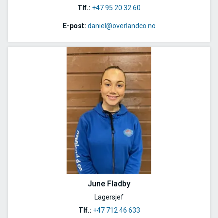
Tlf.:
+47 95 20 32 60
E-post:
daniel@overlandco.no
June Fladby
Lagersjef
Tlf.:
+47 712 46 633