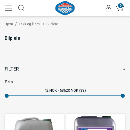
0
/
/
Hjem
Lakk og kjemi
Bilpleie
Bilpleie
FILTER
Varemerke
Pris
42
NOK
53620
NOK
33
Bruksområde
Type verktøy