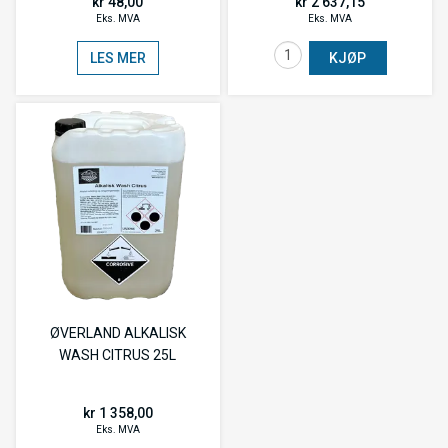
kr 48,00
kr 2 637,15
Eks. MVA
Eks. MVA
LES MER
KJØP
ØVERLAND ALKALISK
WASH CITRUS 25L
kr 1 358,00
Eks. MVA