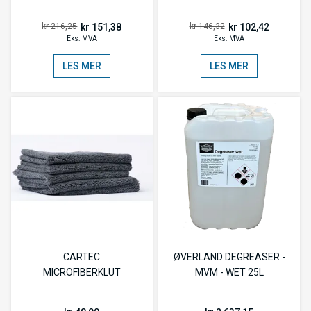
kr 151,38
kr 102,42
kr 216,25
kr 146,32
Eks. MVA
Eks. MVA
LES MER
LES MER
CARTEC
ØVERLAND DEGREASER -
MICROFIBERKLUT
MVM - WET 25L