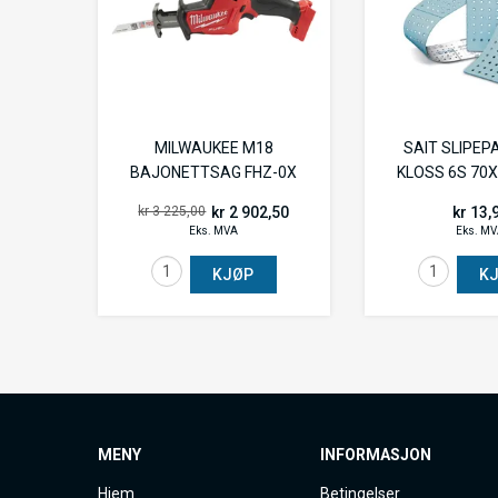
MILWAUKEE M18
SAIT SLIPEP
BAJONETTSAG FHZ-0X
KLOSS 6S 70X
kr 2 902,50
kr 13,
kr 3 225,00
Eks. MVA
Eks. M
KJØP
K
MENY
INFORMASJON
Hjem
Betingelser