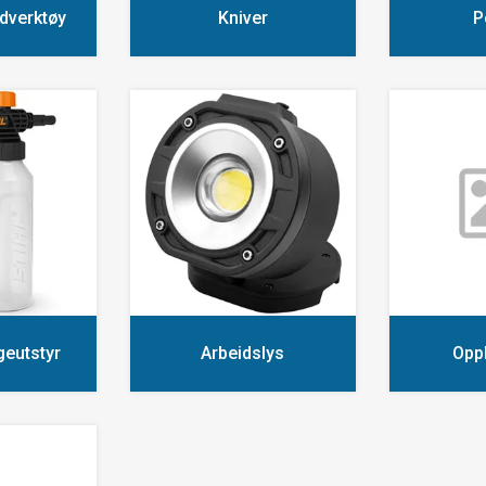
dverktøy
Kniver
P
geutstyr
Arbeidslys
Opp