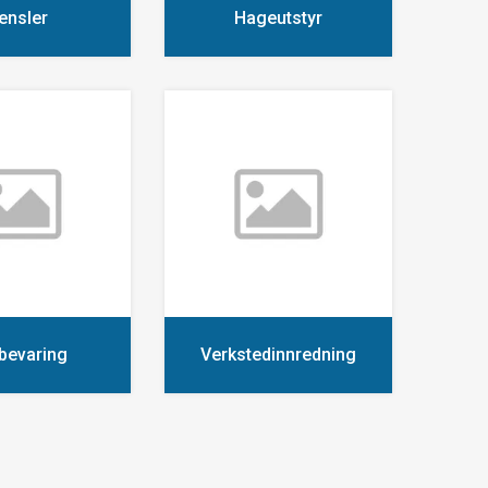
ensler
Hageutstyr
bevaring
Verkstedinnredning