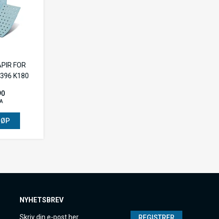
APIR FOR
396 K180
90
VA
JØP
NYHETSBREV
REGISTRER