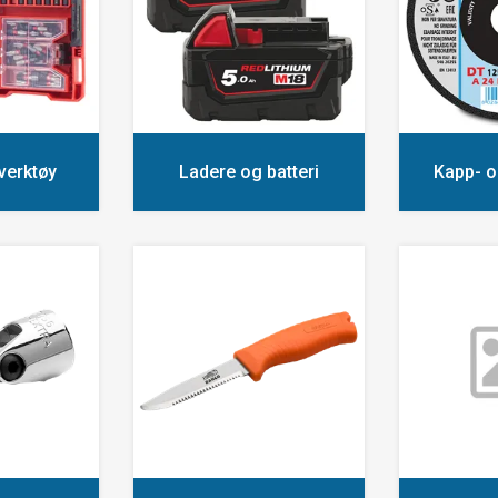
 verktøy
Ladere og batteri
Kapp- o