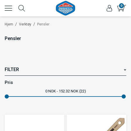
0
/
/
Hjem
Verktøy
Pensler
Pensler
FILTER
Varemerke
Pris
0
NOK
152.32
NOK
22
Farge