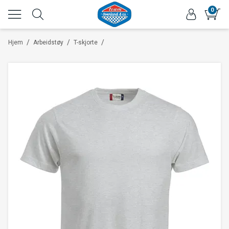
0
/
/
/
Hjem
Arbeidstøy
T-skjorte