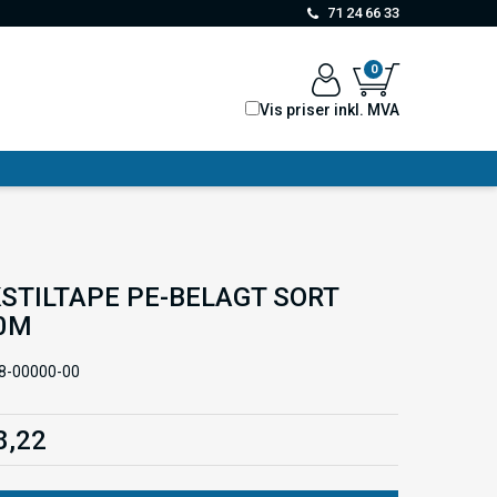
71 24 66 33
0
Vis priser inkl. MVA
STILTAPE PE-BELAGT SORT
0M
8-00000-00
8,22