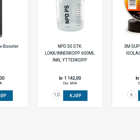
-Booster
NPD 50 STK.
3M SUP
R
LOKK/INNERKOPP 600ML
ISOLA
INKL.YTTERKOPP
,00
kr 1 142,00
kr
VA
Eks. MVA
E
JØP
KJØP