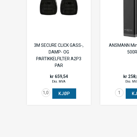
3M SECURE CLICK GASS-,
ANSMANN Mini
DAMP- OG
500
PARTIKKELFILTER A2P3
PAR
kr 659,54
kr 258
Eks. MVA
Eks. M
KJØP
K