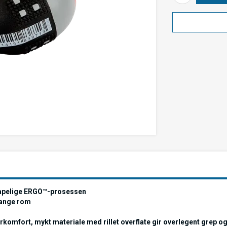
nskapelige ERGO™-prosessen
trange rom
mfort, mykt materiale med rillet overflate gir overlegent grep og