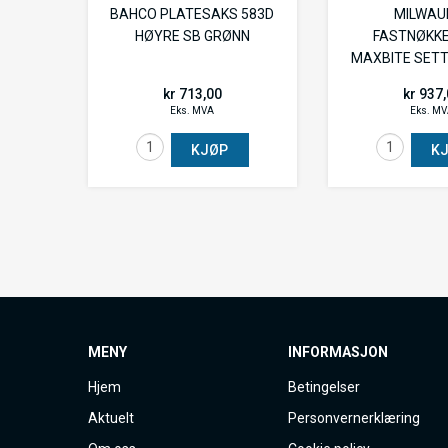
BAHCO PLATESAKS 583D
MILWAU
HØYRE SB GRØNN
FASTNØKK
MAXBITE SETT
kr 713,00
kr 937
Eks. MVA
Eks. M
KJØP
K
MENY
INFORMASJON
Hjem
Betingelser
Aktuelt
Personvernerklæring