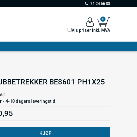
71 24 66 33
0
Vis priser inkl. MVA
UBBETREKKER BE8601 PH1X25
601
r - 4-10 dagers leveringstid
0,95
KJØP