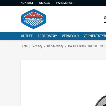
KONTAKT
OM OSS
VAREMERKER
OUTLET
ARBEIDSTØY
VERNESKO
VERNEUTSTYR
/
/
/
Hjem
Verktøy
Håndverktøy
BAHCO KUBBETREKKER BE8