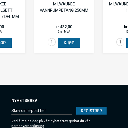
KEE
MILWAUKEE
MILWAUKE
ELSETT
VANNPUMPETANG 250MM
 7 DEL MM
,00
kr 432,00
kr
VA
Eks. MVA
E
JØP
KJØP
NYHETSBREV
REGISTRER
Ved å melde deg på vårt nyhetsbrev godtar du vår
personvernerklæring