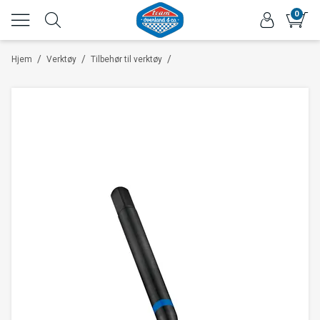
0
/
/
/
Hjem
Verktøy
Tilbehør til verktøy