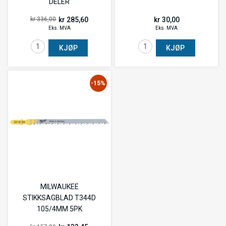
DELER
kr 285,60
kr 30,00
kr 336,00
Eks. MVA
Eks. MVA
KJØP
KJØP
-15%
MILWAUKEE
STIKKSAGBLAD T344D
105/4MM 5PK