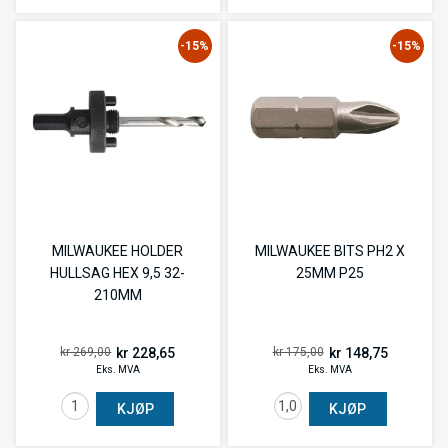
-15%
-15%
MILWAUKEE HOLDER
MILWAUKEE BITS PH2 X
HULLSAG HEX 9,5 32-
25MM P25
210MM
kr 228,65
kr 148,75
kr 269,00
kr 175,00
Eks. MVA
Eks. MVA
KJØP
KJØP