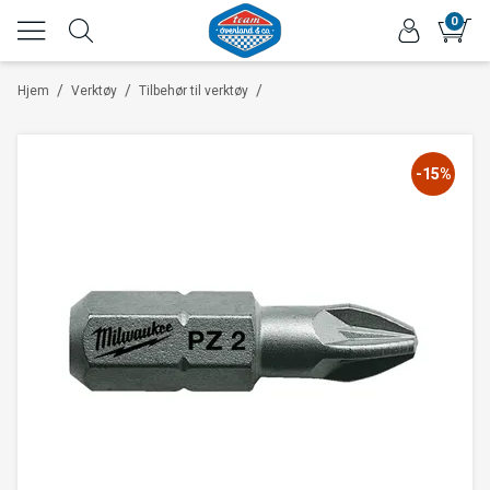
0
/
/
/
Hjem
Verktøy
Tilbehør til verktøy
-15%