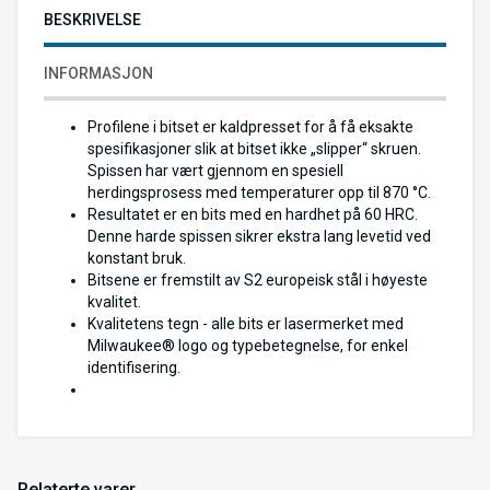
BESKRIVELSE
INFORMASJON
Profilene i bitset er kaldpresset for å få eksakte
spesifikasjoner slik at bitset ikke „slipper“ skruen.
Spissen har vært gjennom en spesiell
herdingsprosess med temperaturer opp til 870 °C.
Resultatet er en bits med en hardhet på 60 HRC.
Denne harde spissen sikrer ekstra lang levetid ved
konstant bruk.
Bitsene er fremstilt av S2 europeisk stål i høyeste
kvalitet.
Kvalitetens tegn - alle bits er lasermerket med
Milwaukee® logo og typebetegnelse, for enkel
identifisering.
Relaterte varer