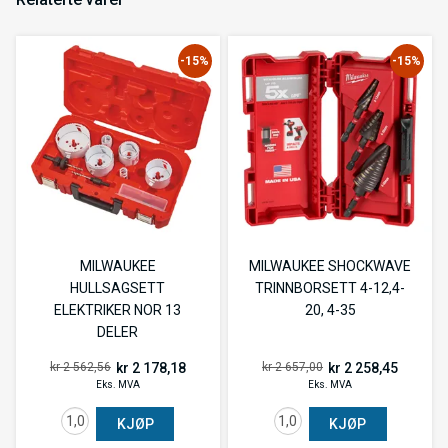
-15%
-15%
MILWAUKEE
MILWAUKEE SHOCKWAVE
HULLSAGSETT
TRINNBORSETT 4-12,4-
ELEKTRIKER NOR 13
20, 4-35
DELER
kr 2 178,18
kr 2 258,45
kr 2 562,56
kr 2 657,00
Eks. MVA
Eks. MVA
KJØP
KJØP