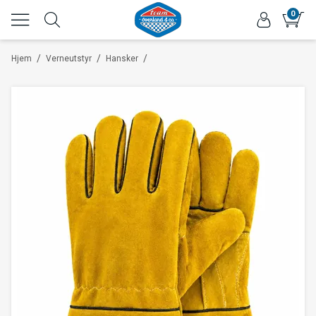
0
/
/
/
Hjem
Verneutstyr
Hansker