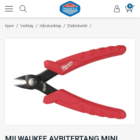
0
/
/
/
/
Hjem
Verktøy
Håndverktøy
Elektrikerkit
MILWAUKEE AVBITERTANG MINI