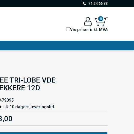
71 24 66 33
0
Vis priser inkl. MVA
E TRI-LOBE VDE
EKKERE 12D
479095
r - 4-10 dagers leveringstid
8,00