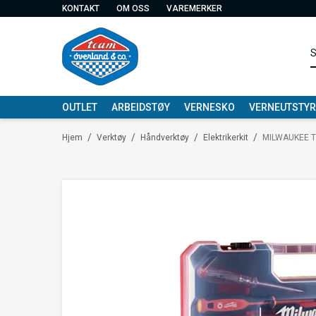
KONTAKT
OM OSS
VAREMERKER
OUTLET
ARBEIDSTØY
VERNESKO
VERNEUTSTYR
/
/
/
/
Hjem
Verktøy
Håndverktøy
Elektrikerkit
MILWAUKEE T