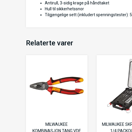
Antirull, 3-sidig krage på håndtaket
Hull til sikkerhetssnor
Tilgjengelige sett (inkludert spenningstester): 5 
Relaterte varer
MILWAUKEE
MILWAUKEE SK
KOMBINASJON TANG VDE
1/4 PACKO