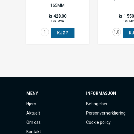
165MM
kr 428,00
kr 1 55
Eks. MVA
Eks. M
KJØP
K
MENY
INFORMASJON
Hjem
Betingelser
Aktuelt
Personvernerklæring
Om oss
Cookie policy
Kontakt