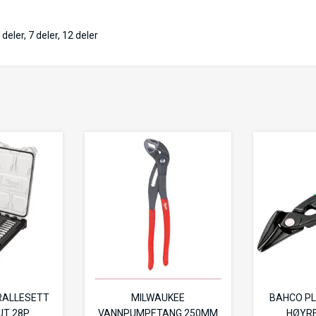
deler, 7 deler, 12 deler
RALLESETT
MILWAUKEE
BAHCO PL
UT 28P
VANNPUMPETANG 250MM
HØYRE