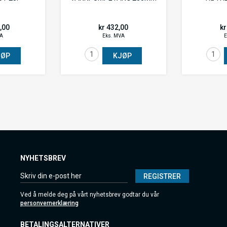
0,00
kr 432,00
kr
VA
Eks. MVA
E
JØP
KJØP
NYHETSBREV
REGISTRER
Ved å melde deg på vårt nyhetsbrev godtar du vår
personvernerklæring
BETALINGSALTERNATIVER