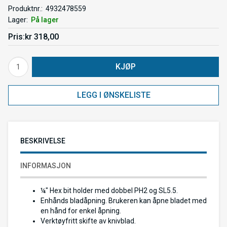
Produktnr.
4932478559
Lager
På lager
Pris
kr 318,00
KJØP
LEGG I ØNSKELISTE
BESKRIVELSE
INFORMASJON
¼″ Hex bit holder med dobbel PH2 og SL5.5.
Enhånds bladåpning. Brukeren kan åpne bladet med
en hånd for enkel åpning.
Verktøyfritt skifte av knivblad.