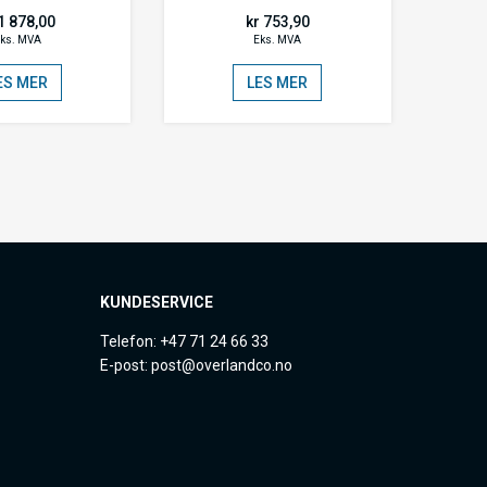
1 878,00
kr 753,90
ks. MVA
Eks. MVA
ES MER
LES MER
KUNDESERVICE
Telefon: +47 71 24 66 33
E-post: post@overlandco.no