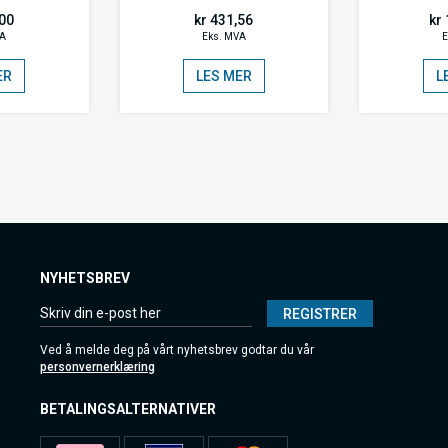
,00
kr 431,56
kr 
VA
Eks. MVA
E
ER
LES MER
L
NYHETSBREV
REGISTRER
Ved å melde deg på vårt nyhetsbrev godtar du vår
personvernerklæring
BETALINGSALTERNATIVER