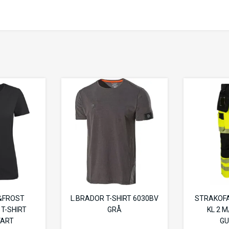
&FROST
L.BRADOR T-SHIRT 6030BV
STRAKOFA
T-SHIRT
GRÅ
KL 2 
VART
GU