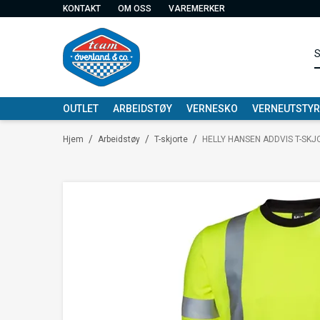
KONTAKT
OM OSS
VAREMERKER
OUTLET
ARBEIDSTØY
VERNESKO
VERNEUTSTYR
/
/
/
Hjem
Arbeidstøy
T-skjorte
HELLY HANSEN ADDVIS T-SKJ