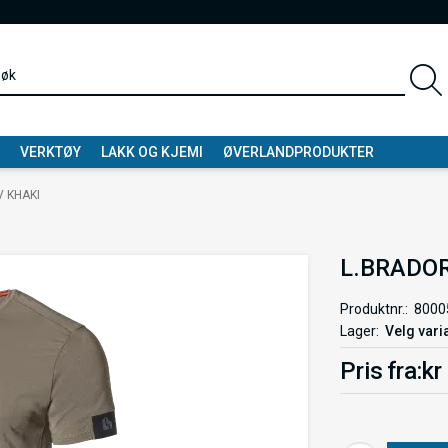
VERKTØY
LAKK OG KJEMI
ØVERLANDPRODUKTER
V KHAKI
L.BRADOR
Produktnr.
8000
Lager
Velg vari
Pris
fra
kr