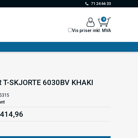
71 24 66 33
0
Vis priser inkl. MVA
 T-SKJORTE 6030BV KHAKI
5315
ant
 414,96