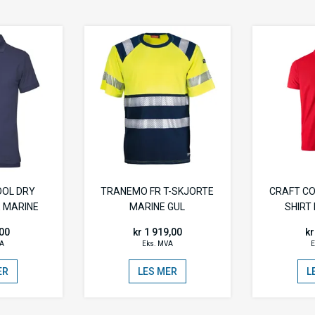
OOL DRY
TRANEMO FR T-SKJORTE
CRAFT CO
 MARINE
MARINE GUL
SHIRT
,00
kr 1 919,00
kr
VA
Eks. MVA
E
ER
LES MER
L