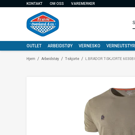
KONTAKT
OM OSS
VAREMERKER
OUTLET
ARBEIDSTØY
VERNESKO
VERNEUTSTYR
/
/
/
Hjem
Arbeidstøy
T-skjorte
L.BRADOR T-SKJORTE 6030B